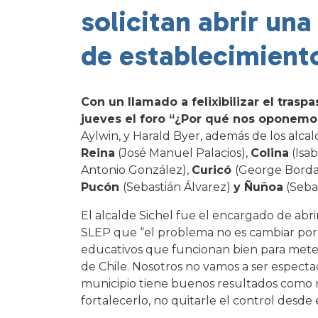
solicitan abrir un
de establecimient
Con un llamado a felixibilizar el trasp
jueves el foro “¿Por qué nos oponemos
Aylwin, y Harald Byer, además de los alca
Reina
(José Manuel Palacios),
Colina
(Isab
Antonio González),
Curicó
(George Borda
Pucón
(Sebastián Álvarez)
y Ñuñoa
(Sebas
El alcalde Sichel fue el encargado de abri
SLEP que “el problema no es cambiar por 
educativos que funcionan bien para meter
de Chile. Nosotros no vamos a ser espectad
municipio tiene buenos resultados como no
fortalecerlo, no quitarle el control desde 