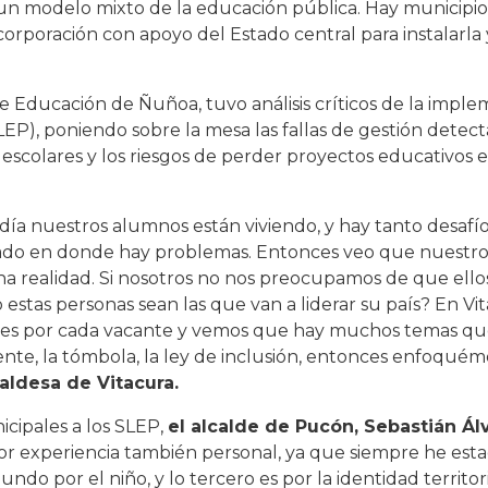
un modelo mixto de la educación pública. Hay municipi
orporación con apoyo del Estado central para instalarla
de Educación de Ñuñoa, tuvo análisis críticos de la impl
EP), poniendo sobre la mesa las fallas de gestión detect
 escolares y los riesgos de perder proyectos educativos e
 día nuestros alumnos están viviendo, y hay tanto desafí
tado en donde hay problemas. Entonces veo que nuestro
una realidad. Si nosotros no nos preocupamos de que ell
stas personas sean las que van a liderar su país? En Vit
ones por cada vacante y vemos que hay muchos temas q
ocente, la tómbola, la ley de inclusión, entonces enfoqu
caldesa de Vitacura.
icipales a los SLEP,
el alcalde de Pucón, Sebastián Ál
or experiencia también personal, ya que siempre he esta
ndo por el niño, y lo tercero es por la identidad territori