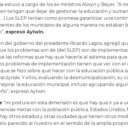
cia estuvo a cargo de los ex ministros Alwyn y Beyer. “A 
en tengan que dejar de gestionar la educación y sumar
(…) Los SLEP tenían como promesa garantizar una conti
anentes de los municipios de alguna manera no estaban b
o”,
expresó Aylwin.
ión del gobierno del presidente Ricardo Lagos, agregó qu
ue los problemas son de (del SLEP) son de implementac
ue las reformas que hay que hacerle al sistema para que
los problemas de implementación tienen que ver con el d
 que se hizo sobre qué hacer con la educación pública sa
czynski. Y ellos, evaluando la desmunicipalización, su 
mejorar la educación municipal, incluso agrupando algu
o”, expresó Aylwin.
e
“mi postura en esta dimensión es que hay que ir ya a un
encias mixtas con la población pública. Estados Unidos,
Y hay otros estados y otras ciudades que tienen otros mo
elo parecido al nuestro en el sentido de la amplia propo