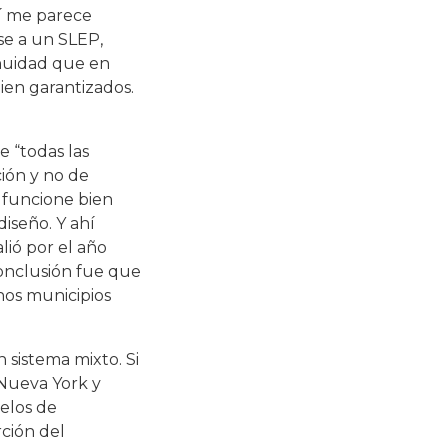
mí me parece
se a un SLEP,
nuidad que en
ien garantizados.
e “todas las
ión y no de
 funcione bien
iseño. Y ahí
lió por el año
conclusión fue que
nos municipios
 sistema mixto. Si
 Nueva York y
delos de
rción del