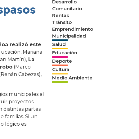
Desarrollo
aspasos
Comunitario
Rentas
Tránsito
Emprendimiento
Municipalidad
Salud
ñoa realizó este
ducación, Mariana
Educación
San Martín),
La
Deporte
rrobo
(Marco
Cultura
(Renán Cabezas),
Medio Ambiente
gios municipales al
ruir proyectos
 distintas partes
 familias. Si un
o lógico es