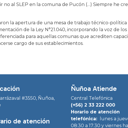
r no al SLEP en la comuna de Pucón (…) Siempre he cre
citaron la apertura de una mesa de trabajo técnico-polític
ntación de la Ley N°21.040, incorporando la voz de los t
diferenciada para aquellas comunas que acrediten capac
acerse cargo de sus establecimientos.
cación
Ñuñoa Atiende
Irarrázaval #3550, Ñuñoa,
Central Telefónica
e
(+56) 2 33 222 000
Horario de atención
telefónica:
lunes a juev
ario de atención
08:30 a 17:30 y viernes h