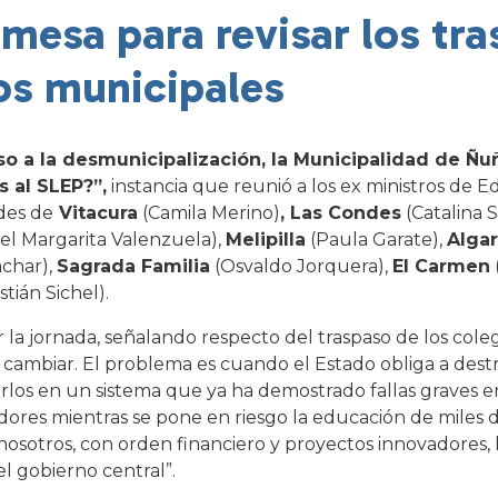
a mesa para revisar los tr
os municipales
aso a la desmunicipalización, la Municipalidad de Ñu
 al SLEP?”,
instancia que reunió a los ex ministros de E
ldes de
Vitacura
(Camila Merino)
, Las Condes
(Catalina 
el Margarita Valenzuela),
Melipilla
(Paula Garate),
Alga
char),
Sagrada Familia
(Osvaldo Jorquera),
El Carmen
tián Sichel).
r la jornada, señalando respecto del traspaso de los cole
cambiar. El problema es cuando el Estado obliga a dest
los en un sistema que ya ha demostrado fallas graves en
ores mientras se pone en riesgo la educación de miles de
sotros, con orden financiero y proyectos innovadores, l
el gobierno central”.