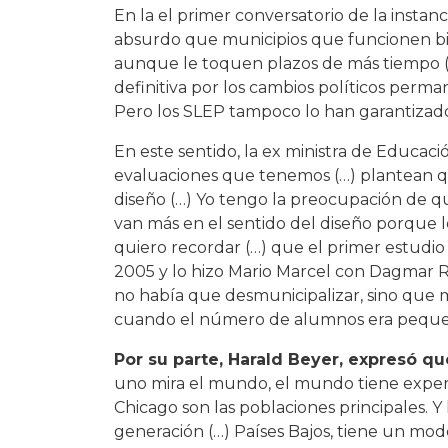
En la el primer conversatorio de la instan
absurdo que municipios que funcionen bi
aunque le toquen plazos de más tiempo 
definitiva por los cambios políticos perm
Pero los SLEP tampoco lo han garantizad
En este sentido, la ex ministra de Educac
evaluaciones que tenemos (…) plantean q
diseño (…) Yo tengo la preocupación de q
van más en el sentido del diseño porque 
quiero recordar (…) que el primer estudio
2005 y lo hizo Mario Marcel con Dagmar Ra
no había que desmunicipalizar, sino que 
cuando el número de alumnos era pequeñ
Por su parte, Harald Beyer, expresó qu
uno mira el mundo, el mundo tiene experi
Chicago son las poblaciones principales. 
generación (…) Países Bajos, tiene un mod