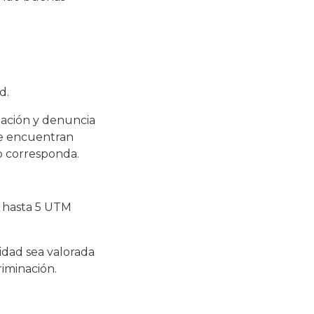
d.
tación y denuncia
se encuentran
do corresponda.
e hasta 5 UTM
idad sea valorada
riminación.