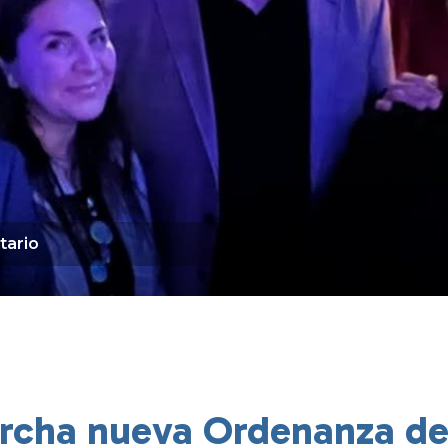
tario
rcha nueva Ordenanza d