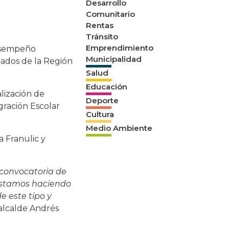
Desarrollo
Comunitario
Rentas
Tránsito
Emprendimiento
desempeño
Municipalidad
zados de la Región
Salud
Educación
alización de
Deporte
ración Escolar
Cultura
Medio Ambiente
a Franulic y
 convocatoria de
 estamos haciendo
e este tipo y
 alcalde Andrés