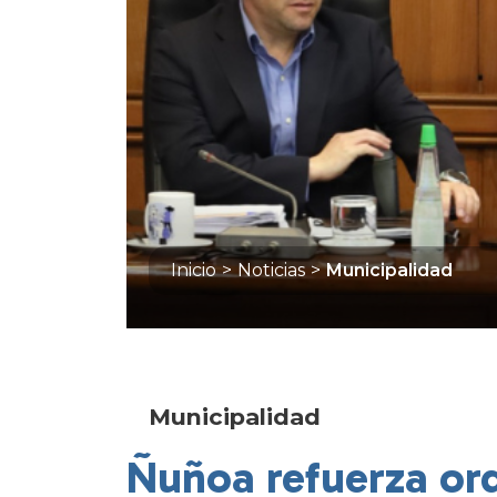
Inicio
>
Noticias
>
Municipalidad
Municipalidad
Ñuñoa refuerza ord