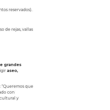
ntos reservados).
o de rejas, vallas
de grandes
igir
aseo,
al: “Queremos que
nado con
cultural y