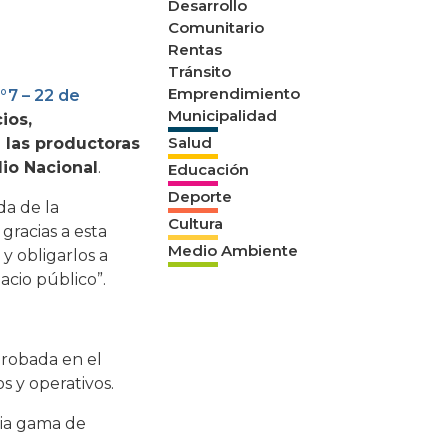
Desarrollo
Comunitario
Rentas
Tránsito
Emprendimiento
°7 – 22 de
Municipalidad
ios,
Salud
a las productoras
dio Nacional
.
Educación
Deporte
a de la
Cultura
gracias a esta
Medio Ambiente
y obligarlos a
acio público”.
probada en el
s y operativos.
lia gama de