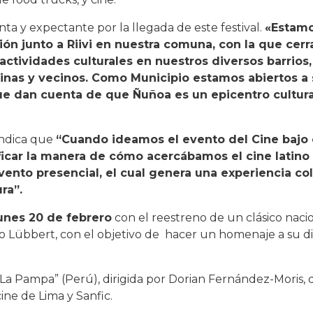
nta y expectante por la llegada de este festival.
«Estamo
ción junto a Riivi en nuestra comuna, con la que ce
ctividades culturales en nuestros diversos barrios
vecinas y vecinos. Como Municipio estamos abiertos a
ue dan cuenta de que Ñuñoa es un epicentro cultura
ndica que
“Cuando ideamos el evento del Cine bajo e
icar la manera de cómo acercábamos el cine latino 
nto presencial, el cual genera una experiencia col
ra”.
unes 20 de febrero
con el reestreno de un clásico nacio
ndo Lübbert, con el objetivo de hacer un homenaje a su di
 “La Pampa” (Perú), dirigida por Dorian Fernández-Moris,
cine de Lima y Sanfic.