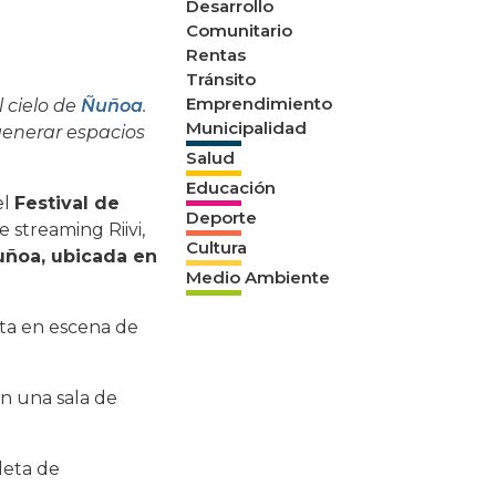
Desarrollo
Comunitario
Rentas
Tránsito
Emprendimiento
l cielo de
Ñuñoa
.
Municipalidad
 generar espacios
Salud
Educación
el
Festival de
Deporte
 streaming Riivi,
Cultura
Ñuñoa, ubicada en
Medio Ambiente
sta en escena de
en una sala de
leta de