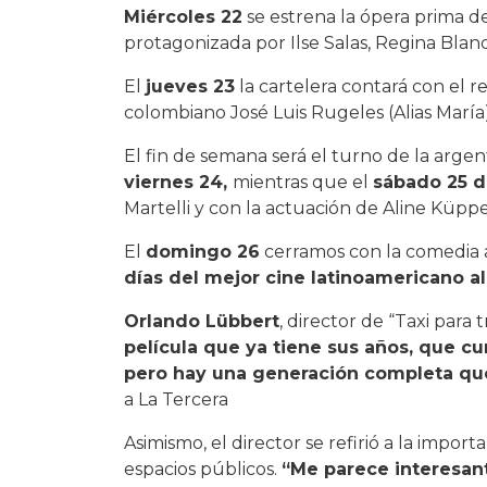
Miércoles 22
se estrena la ópera prima d
protagonizada por Ilse Salas, Regina Bla
El
jueves 23
la cartelera contará con el r
colombiano José Luis Rugeles (Alias María
El fin de semana será el turno de la arge
viernes 24,
mientras que el
sábado 25 d
Martelli y con la actuación de Aline Küpp
El
domingo 26
cerramos con la comedia a
días del mejor cine latinoamericano al 
Orlando Lübbert
,
director de “Taxi para t
película que ya tiene sus años, que c
pero hay una generación completa que
a La Tercera
Asimismo, el director se refirió a la import
espacios públicos.
“Me parece interesant