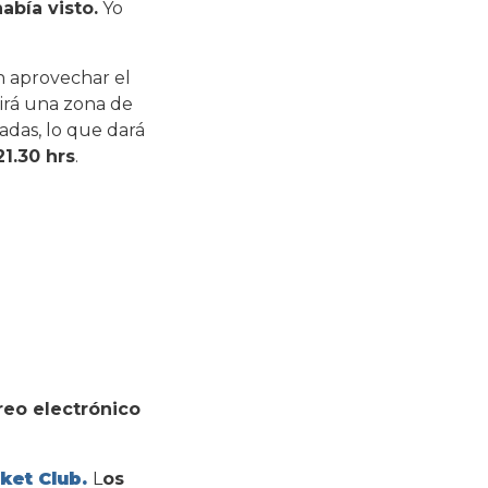
abía visto.
Yo
n aprovechar el
uirá una zona de
adas, lo que dará
21.30 hrs
.
rreo electrónico
ket Club.
L
os