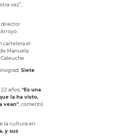
tra vez”,
 director
 Arroyo.
 cartelera el
” de Manuela
s Caleuche.
Winograd.
Siete
 22 años,
“Es una
ue la ha visto,
a vean”
,
comentó
de la cultura en
, y sus