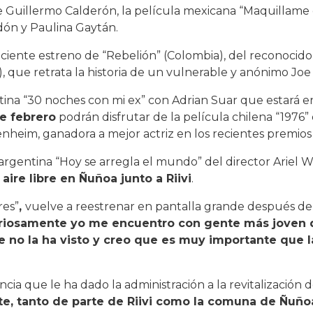
e Guillermo Calderón, la película mexicana “Maquillame o
ndón y Paulina Gaytán
.
eciente estreno de “Rebelión” (Colombia), del reconocido
), que retrata la historia de un vulnerable y anónimo Joe
ntina “30 noches con mi ex” con Adrian Suar que estará en
e febrero
podrán disfrutar de la película chilena “1976
enheim, ganadora a mejor actriz en los recientes premio
rgentina “Hoy se arregla el mundo” del director Ariel 
aire libre en Ñuñoa junto a Riivi
.
res”
,
vuelve a reestrenar en pantalla grande después de
uriosamente yo me encuentro con gente más joven q
 no la ha visto y creo que es muy importante que l
ancia que le ha dado la administración a la revitalización 
e, tanto de parte de Riivi como la comuna de Ñuñoa