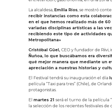
La alcaldesa,
Emilia Ríos
, se mostró conte
recibir instancias como esta colabora
en el que hemos realizado más de 60 a
variadas disciplinas artísticas a las 
recibiendo este tipo de actividades q
Metropolitana»
Cristóbal Güel,
CEO y fundador de Riivi,
i
Ñuñoa, lo que buscábamos era diversif
qué mejor manera que mediante un eve
apreciación a nuestras historias y cultu
El Festival tendrá su inauguración el día
l
película “Taxi para tres” (Chile), de Orla
protagonistas.
El
martes 21
será el turno de la película
la selección de los recientes festivales de 