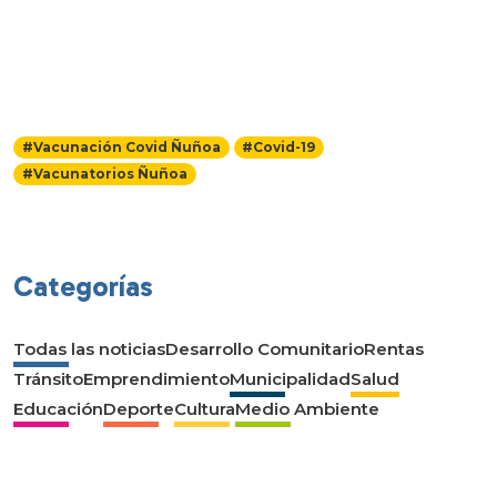
#Vacunación Covid Ñuñoa
#Covid-19
#Vacunatorios Ñuñoa
Categorías
Todas las noticias
Desarrollo Comunitario
Rentas
Tránsito
Emprendimiento
Municipalidad
Salud
Educación
Deporte
Cultura
Medio Ambiente