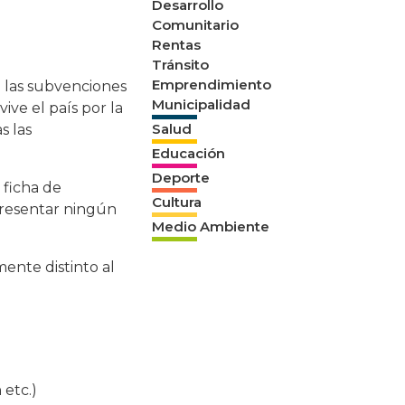
Desarrollo
Comunitario
Rentas
Tránsito
Emprendimiento
a las subvenciones
Municipalidad
ive el país por la
Salud
s las
Educación
Deporte
 ficha de
Cultura
presentar ningún
Medio Ambiente
ente distinto al
 etc.)