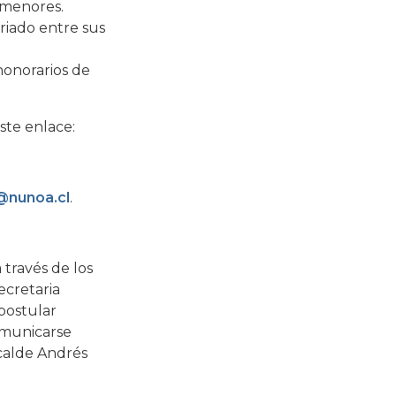
 menores.
riado entre sus
honorarios de
ste enlace:
@nunoa.cl
.
 través de los
ecretaria
postular
omunicarse
lcalde Andrés