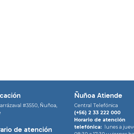
cación
Ñuñoa Atiende
Irarrázaval #3550, Ñuñoa,
Central Telefónica
e
(+56) 2 33 222 000
Horario de atención
telefónica:
lunes a juev
ario de atención