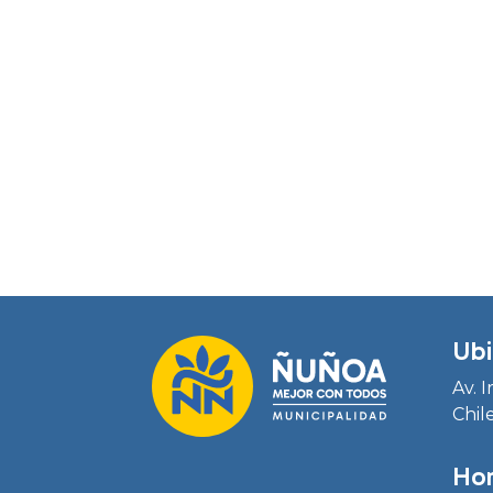
Ubi
Av. 
Chil
Hor