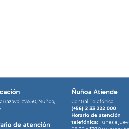
cación
Ñuñoa Atiende
Irarrázaval #3550, Ñuñoa,
Central Telefónica
e
(+56) 2 33 222 000
Horario de atención
telefónica:
lunes a juev
ario de atención