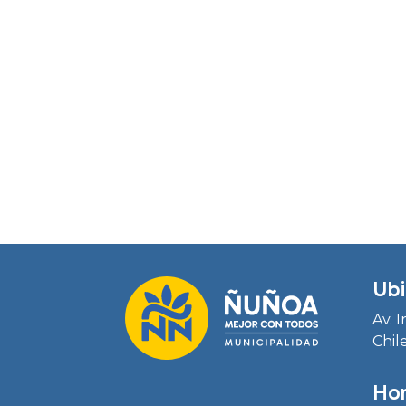
Ubi
Av. 
Chil
Hor