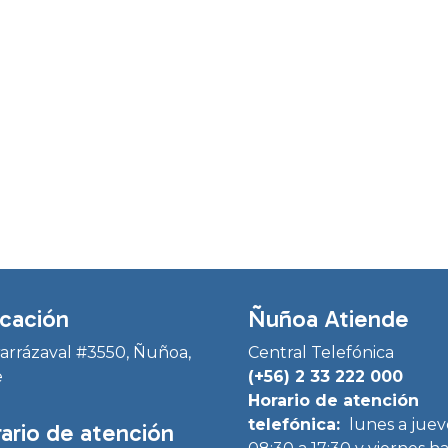
cación
Ñuñoa Atiende
Irarrázaval #3550, Ñuñoa,
Central Telefónica
e
(+56) 2 33 222 000
Horario de atención
telefónica:
lunes a juev
ario de atención