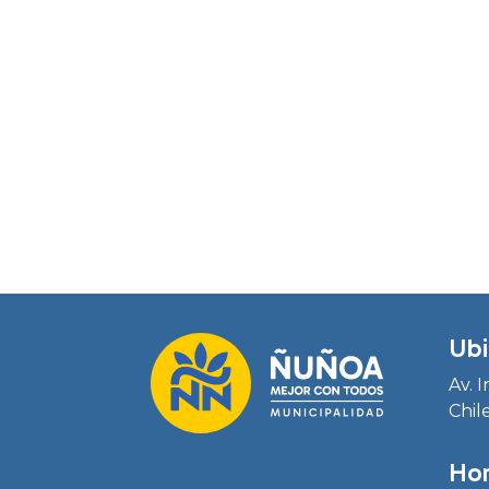
Ubi
Av. 
Chil
Hor