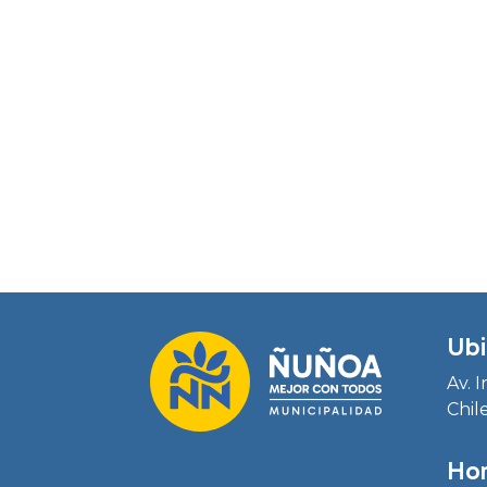
Ubi
Av. 
Chil
Hor