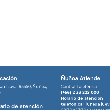
cación
Ñuñoa Atiende
Irarrázaval #3550, Ñuñoa,
Central Telefónica
e
(+56) 2 33 222 000
Horario de atención
telefónica:
lunes a juev
ario de atención