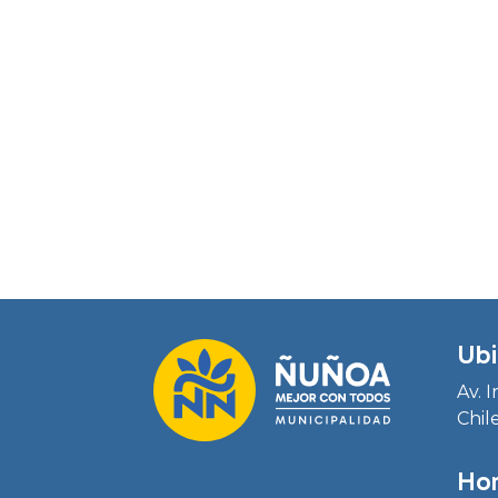
Ubi
Av. 
Chil
Hor