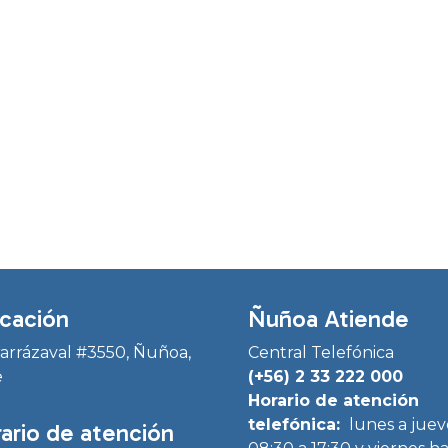
cación
Ñuñoa Atiende
Irarrázaval #3550, Ñuñoa,
Central Telefónica
e
(+56) 2 33 222 000
Horario de atención
telefónica:
lunes a juev
ario de atención