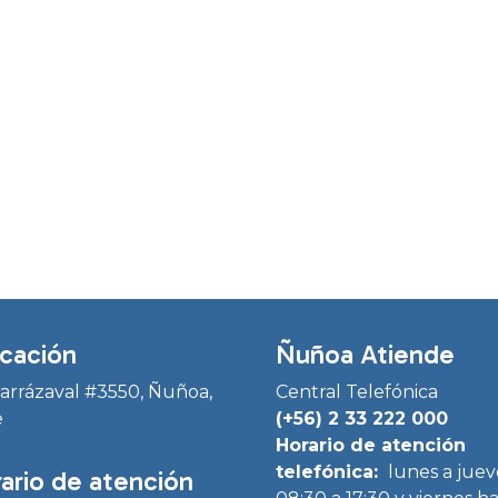
cación
Ñuñoa Atiende
Irarrázaval #3550, Ñuñoa,
Central Telefónica
e
(+56) 2 33 222 000
Horario de atención
telefónica:
lunes a juev
ario de atención