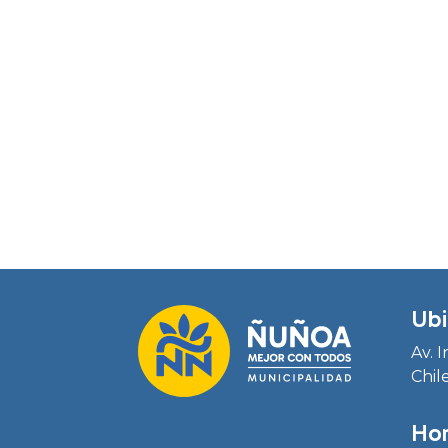
Ubi
Av. 
Chil
Hor