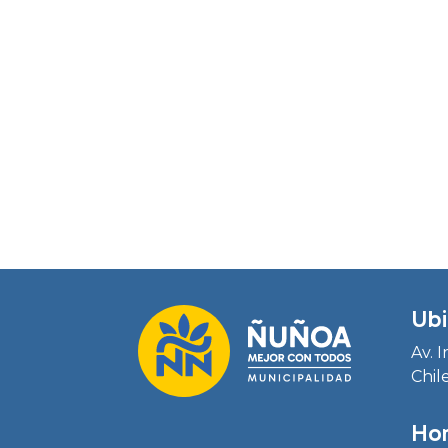
Ubi
Av. 
Chil
Hor