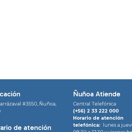
cación
Ñuñoa Atiende
Irarrázaval #3550, Ñuñoa,
Central Telefónica
e
(+56) 2 33 222 000
Horario de atención
telefónica:
lunes a juev
ario de atención