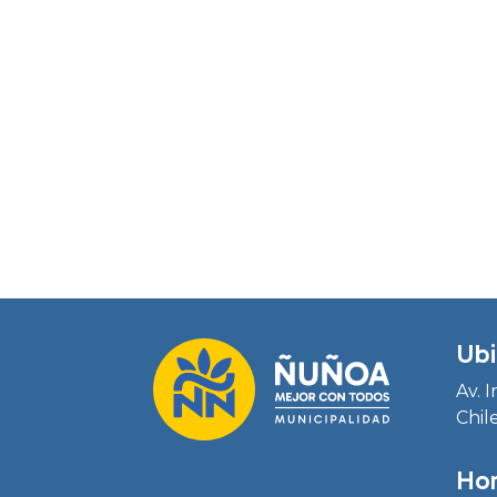
Ubi
Av. 
Chil
Hor