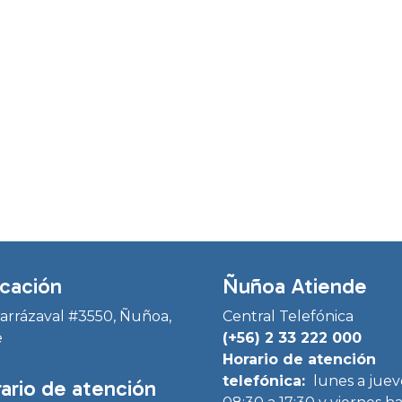
cación
Ñuñoa Atiende
Irarrázaval #3550, Ñuñoa,
Central Telefónica
e
(+56) 2 33 222 000
Horario de atención
telefónica:
lunes a juev
ario de atención