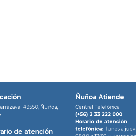
cación
Ñuñoa Atiende
Irarrázaval #3550, Ñuñoa,
Central Telefónica
e
(+56) 2 33 222 000
Horario de atención
telefónica:
lunes a juev
ario de atención