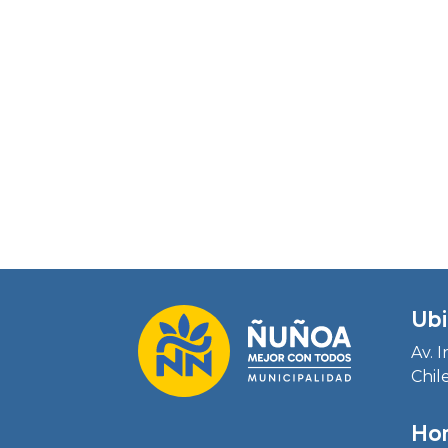
Ubi
Av. 
Chil
Hor