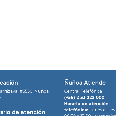
cación
Ñuñoa Atiende
Irarrázaval #3550, Ñuñoa,
Central Telefónica
e
(+56) 2 33 222 000
Horario de atención
telefónica:
lunes a juev
ario de atención