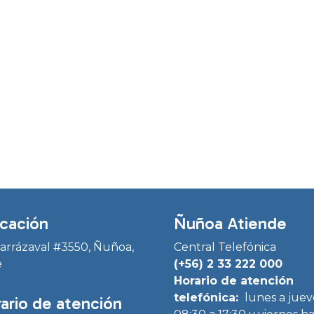
cación
Ñuñoa Atiende
Irarrázaval #3550, Ñuñoa,
Central Telefónica
e
(+56) 2 33 222 000
Horario de atención
telefónica:
lunes a juev
ario de atención