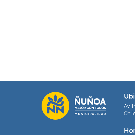
Ubi
Av. 
Chil
Hor