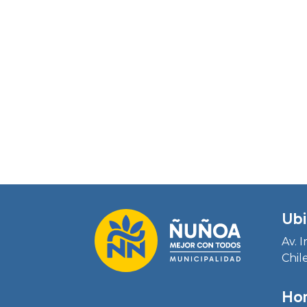
Ubi
Av. 
Chil
Hor