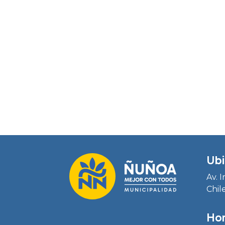
Ubi
Av. 
Chil
Hor