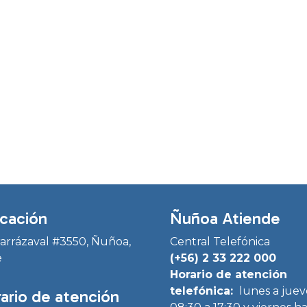
cación
Ñuñoa Atiende
Irarrázaval #3550, Ñuñoa,
Central Telefónica
e
(+56) 2 33 222 000
Horario de atención
telefónica:
lunes a juev
ario de atención