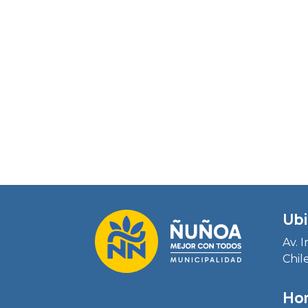
Ubi
Av. 
Chil
Hor