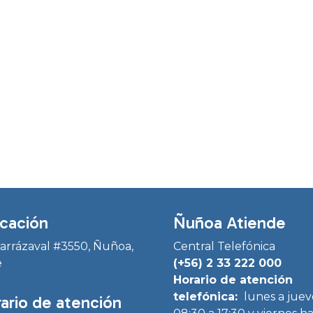
cación
Ñuñoa Atiende
Irarrázaval #3550, Ñuñoa,
Central Telefónica
e
(+56) 2 33 222 000
Horario de atención
telefónica:
lunes a juev
ario de atención