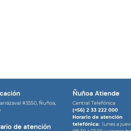
cación
Ñuñoa Atiende
Irarrázaval #3550, Ñuñoa,
Central Telefónica
e
(+56) 2 33 222 000
Horario de atención
telefónica:
lunes a juev
ario de atención