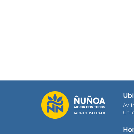
Ubi
Av. 
Chil
Hor