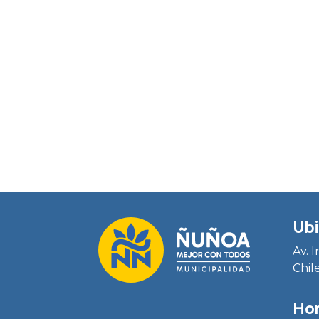
Ubi
Av. 
Chil
Hor