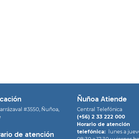
cación
Ñuñoa Atiende
Irarrázaval #3550, Ñuñoa,
Central Telefónica
e
(+56) 2 33 222 000
Horario de atención
telefónica:
lunes a juev
ario de atención