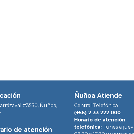
cación
Ñuñoa Atiende
Irarrázaval #3550, Ñuñoa,
Central Telefónica
e
(+56) 2 33 222 000
Horario de atención
telefónica:
lunes a juev
ario de atención