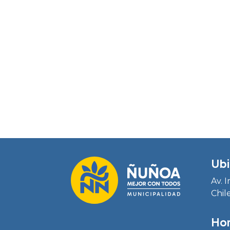
Ubi
Av. 
Chil
Hor