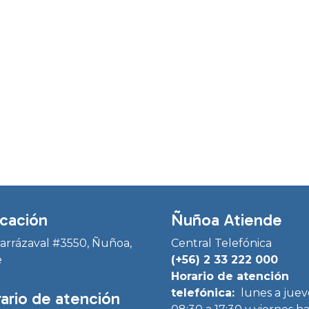
cación
Ñuñoa Atiende
Irarrázaval #3550, Ñuñoa,
Central Telefónica
e
(+56) 2 33 222 000
Horario de atención
telefónica:
lunes a juev
ario de atención