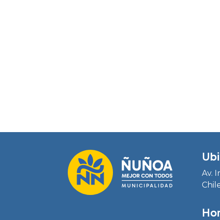
Ubi
Av. 
Chil
Hor