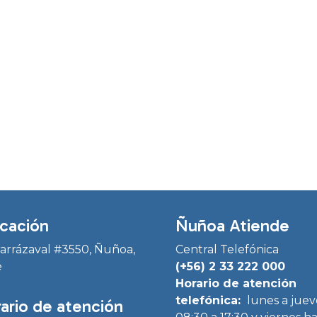
cación
Ñuñoa Atiende
Irarrázaval #3550, Ñuñoa,
Central Telefónica
e
(+56) 2 33 222 000
Horario de atención
telefónica:
lunes a juev
ario de atención