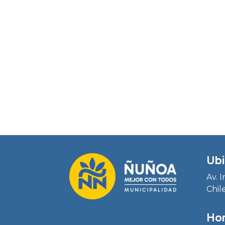
Ubi
Av. 
Chil
Hor