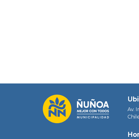
Ubi
Av. 
Chil
Hor