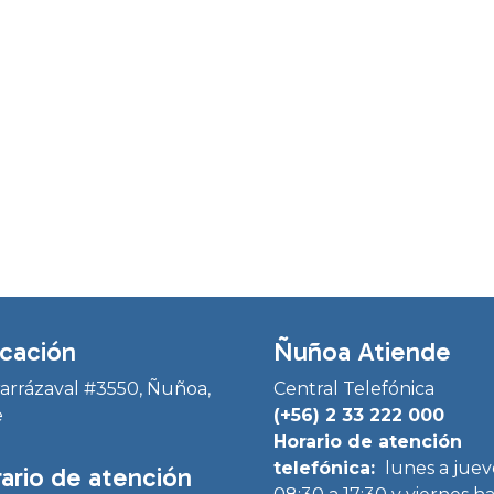
cación
Ñuñoa Atiende
Irarrázaval #3550, Ñuñoa,
Central Telefónica
e
(+56) 2 33 222 000
Horario de atención
telefónica:
lunes a juev
ario de atención