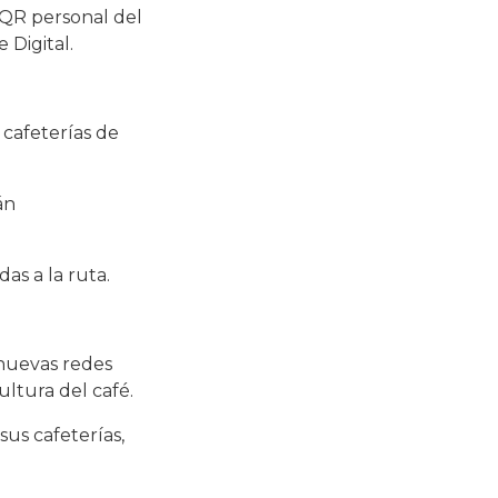
l QR personal del
 Digital.
 cafeterías de
án
as a la ruta.
 nuevas redes
ltura del café.
sus cafeterías,