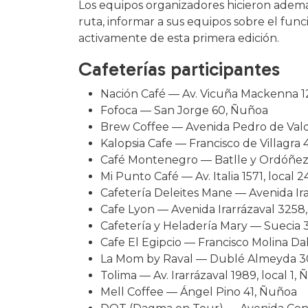
Los equipos organizadores hicieron además
ruta, informar a sus equipos sobre el funci
activamente de esta primera edición.
Cafeterías participantes
Nación Café — Av. Vicuña Mackenna 12
Fofoca — San Jorge 60, Ñuñoa
Brew Coffee — Avenida Pedro de Vald
Kalopsia Cafe — Francisco de Villagra
Café Montenegro — Batlle y Ordóñe
Mi Punto Café — Av. Italia 1571, local 
Cafetería Deleites Mane — Avenida Ira
Cafe Lyon — Avenida Irarrázaval 3258
Cafetería y Heladería Mary — Suecia
Cafe El Egipcio — Francisco Molina Da
La Mom by Raval — Dublé Almeyda 3
Tolima — Av. Irarrázaval 1989, local 1,
Mell Coffee — Ángel Pino 41, Ñuñoa