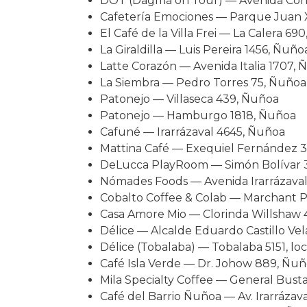
DOT (Dagma on Tour) — Avenida Cond
Cafetería Emociones — Parque Juan XX
El Café de la Villa Frei — La Calera 690
La Giraldilla — Luis Pereira 1456, Ñuño
Latte Corazón — Avenida Italia 1707,
La Siembra — Pedro Torres 75, Ñuñoa
Patonejo — Villaseca 439, Ñuñoa
Patonejo — Hamburgo 1818, Ñuñoa
Cafuné — Irarrázaval 4645, Ñuñoa
Mattina Café — Exequiel Fernández 
DeLucca PlayRoom — Simón Bolívar 
Nómades Foods — Avenida Irarrázava
Cobalto Coffee & Colab — Marchant P
Casa Amore Mio — Clorinda Willshaw
Délice — Alcalde Eduardo Castillo Ve
Délice (Tobalaba) — Tobalaba 5151, lo
Café Isla Verde — Dr. Johow 889, Ñu
Mila Specialty Coffee — General Bus
Café del Barrio Ñuñoa — Av. Irarrázav