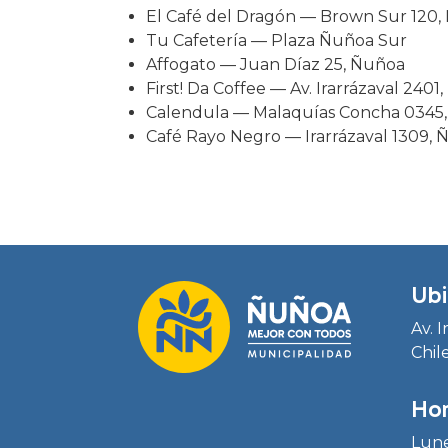
El Café del Dragón — Brown Sur 120
Tu Cafetería — Plaza Ñuñoa Sur
Affogato — Juan Díaz 25, Ñuñoa
First! Da Coffee — Av. Irarrázaval 2401,
Calendula — Malaquías Concha 0345
Café Rayo Negro — Irarrázaval 1309,
Ubi
Av. 
Chil
Hor
Lune