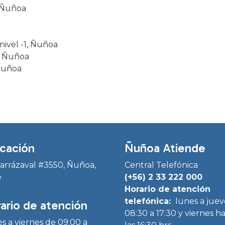
, Ñuñoa
 nivel -1, Ñuñoa
, Ñuñoa
 Ñuñoa
cación
Ñuñoa Atiende
Irarrázaval #3550, Ñuñoa,
Central Telefónica
e
(+56) 2 33 222 000
Horario de atención
telefónica:
lunes a juev
ario de atención
08:30 a 17:30 y viernes h
s a viernes de 09:00 a