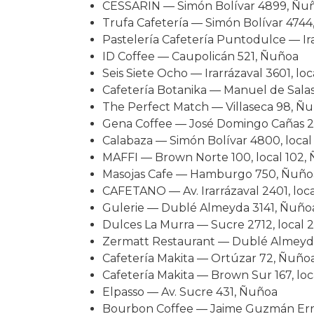
CESSARIN — Simón Bolívar 4899, Ñu
Trufa Cafetería — Simón Bolívar 474
Pastelería Cafetería Puntodulce — Ir
ID Coffee — Caupolicán 521, Ñuñoa
Seis Siete Ocho — Irarrázaval 3601, loc
Cafetería Botanika — Manuel de Salas
The Perfect Match — Villaseca 98, Ñ
Gena Coffee — José Domingo Cañas 
Calabaza — Simón Bolívar 4800, loca
MAFFI — Brown Norte 100, local 102,
Masojas Cafe — Hamburgo 750, Ñuño
CAFETANO — Av. Irarrázaval 2401, loca
Gulerie — Dublé Almeyda 3141, Ñuño
Dulces La Murra — Sucre 2712, local 
Zermatt Restaurant — Dublé Almeyd
Cafetería Makita — Ortúzar 72, Ñuño
Cafetería Makita — Brown Sur 167, loc
Elpasso — Av. Sucre 431, Ñuñoa
Bourbon Coffee — Jaime Guzmán Err