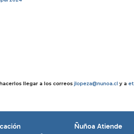
hacerlos llegar a los correos
jlopeza@nunoa.cl
y a
e
cación
Ñuñoa Atiende