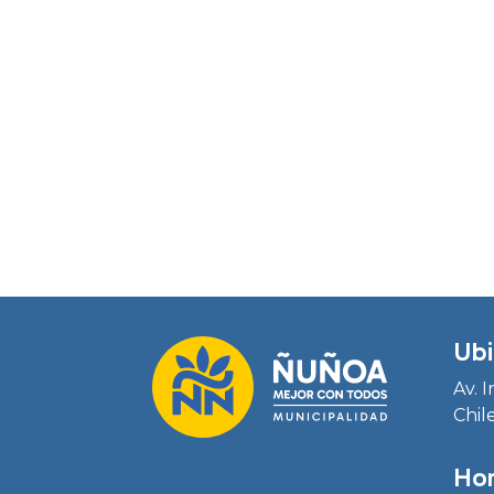
Ubi
Av. 
Chil
Hor