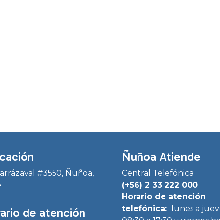
cación
Ñuñoa Atiende
Irarrázaval #3550, Ñuñoa,
Central Telefónica
e
(+56) 2 33 222 000
Horario de atención
telefónica:
lunes a juev
ario de atención