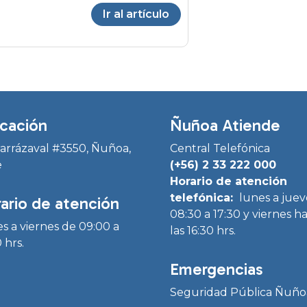
Ir al artículo
cación
Ñuñoa Atiende
Irarrázaval #3550, Ñuñoa,
Central Telefónica
e
(+56) 2 33 222 000
Horario de atención
telefónica:
lunes a juev
ario de atención
08:30 a 17:30 y viernes h
s a viernes de 09:00 a
las 16:30 hrs.
 hrs.
Emergencias
Seguridad Pública Ñuño