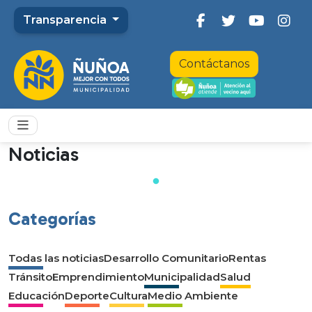
Transparencia
Contáctanos
Noticias
Categorías
Todas las noticias
Desarrollo Comunitario
Rentas
Tránsito
Emprendimiento
Municipalidad
Salud
Educación
Deporte
Cultura
Medio Ambiente