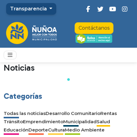
Transparencia
Contáctanos
Noticias
Categorías
Todas las noticias
Desarrollo Comunitario
Rentas
Tránsito
Emprendimiento
Municipalidad
Salud
Educación
Deporte
Cultura
Medio Ambiente