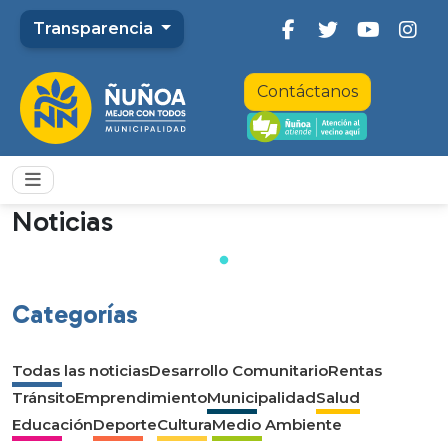
Transparencia
Contáctanos
Noticias
Categorías
Todas las noticias
Desarrollo Comunitario
Rentas
Tránsito
Emprendimiento
Municipalidad
Salud
Educación
Deporte
Cultura
Medio Ambiente