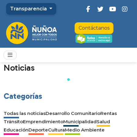
Transparencia
Contáctanos
Noticias
Categorías
Todas las noticias
Desarrollo Comunitario
Rentas
Tránsito
Emprendimiento
Municipalidad
Salud
Educación
Deporte
Cultura
Medio Ambiente