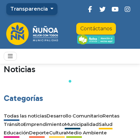
Transparencia
Contáctanos
Noticias
Categorías
Todas las noticias
Desarrollo Comunitario
Rentas
Tránsito
Emprendimiento
Municipalidad
Salud
Educación
Deporte
Cultura
Medio Ambiente