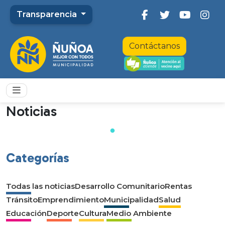
Transparencia
Contáctanos
Noticias
Categorías
Todas las noticias
Desarrollo Comunitario
Rentas
Tránsito
Emprendimiento
Municipalidad
Salud
Educación
Deporte
Cultura
Medio Ambiente