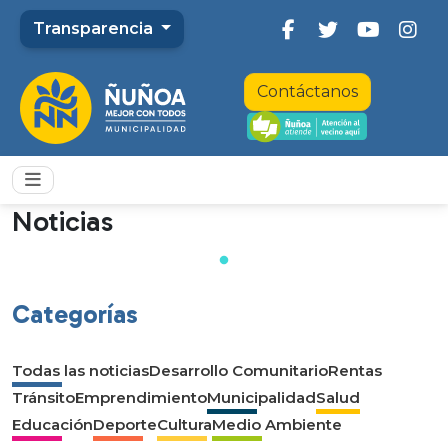
Transparencia
Contáctanos
Noticias
Categorías
Todas las noticias
Desarrollo Comunitario
Rentas
Tránsito
Emprendimiento
Municipalidad
Salud
Educación
Deporte
Cultura
Medio Ambiente