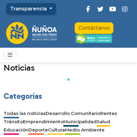
Transparencia
Contáctanos
Noticias
Categorías
Todas las noticias
Desarrollo Comunitario
Rentas
Tránsito
Emprendimiento
Municipalidad
Salud
Educación
Deporte
Cultura
Medio Ambiente