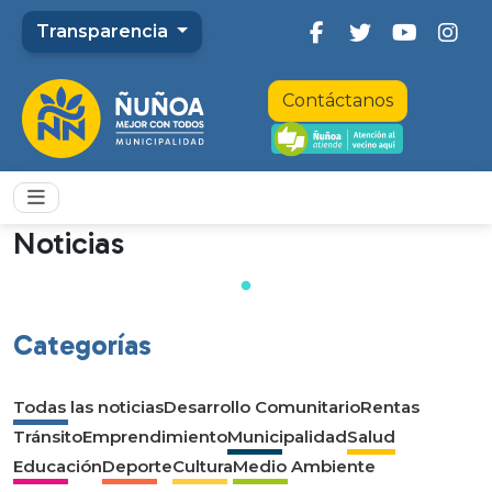
Transparencia
Contáctanos
Noticias
Categorías
Todas las noticias
Desarrollo Comunitario
Rentas
Tránsito
Emprendimiento
Municipalidad
Salud
Educación
Deporte
Cultura
Medio Ambiente