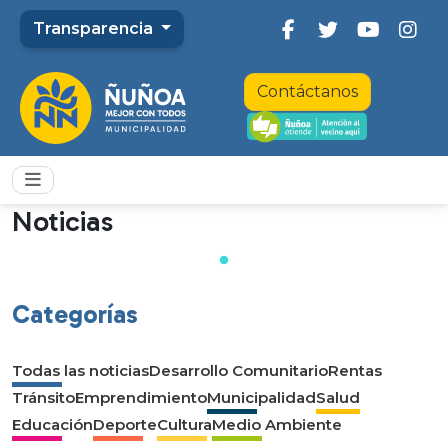
Transparencia
Contáctanos
Noticias
Categorías
Todas las noticias
Desarrollo Comunitario
Rentas
Tránsito
Emprendimiento
Municipalidad
Salud
Educación
Deporte
Cultura
Medio Ambiente