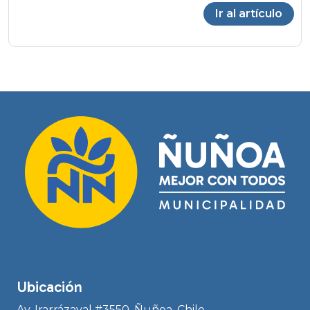
Ir al artículo
Ubicación
Av. Irarrázaval #3550, Ñuñoa, Chile