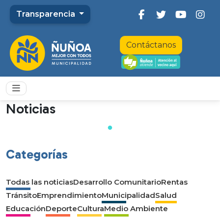
Transparencia
Contáctanos
Noticias
Categorías
Todas las noticias
Desarrollo Comunitario
Rentas
Tránsito
Emprendimiento
Municipalidad
Salud
Educación
Deporte
Cultura
Medio Ambiente