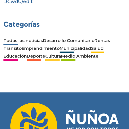
DCwdU/edit
Categorías
Todas las noticias
Desarrollo Comunitario
Rentas
Tránsito
Emprendimiento
Municipalidad
Salud
Educación
Deporte
Cultura
Medio Ambiente