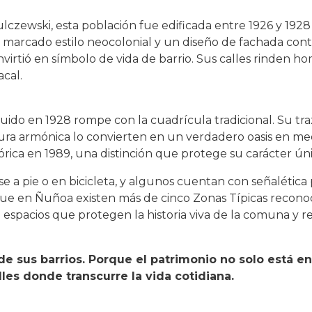
czewski, esta población fue edificada entre 1926 y 1928
 marcado estilo neocolonial y un diseño de fachada con
irtió en símbolo de vida de barrio. Sus calles rinden ho
acal.
ido en 1928 rompe con la cuadrícula tradicional. Su tra
ctura armónica lo convierten en un verdadero oasis en med
ica en 1989, una distinción que protege su carácter úni
 a pie o en bicicleta, y algunos cuentan con señalética
que en Ñuñoa existen más de cinco Zonas Típicas reconoc
spacios que protegen la historia viva de la comuna y
 sus barrios. Porque el patrimonio no solo está en 
les donde transcurre la vida cotidiana.