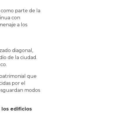
 como parte de la
tinua con
menaje a los
zado diagonal,
io de la ciudad.
co.
 patrimonial que
idas por el
 resguardan modos
los edificios