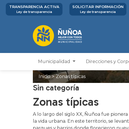
TRANSPARENCIA ACTIVA
SOLICITAR INFORMACIÓN
Ley de transparencia
Ley de transparencia
Municipalidad
Direcciones y Cor
Inicio
>
Zonas típicas
Sin categoría
Zonas típicas
A lo largo del siglo XX, Ñuñoa fue pioner
la vida urbana. En este territorio, se leva
parques y barrios donde florecieron nuev