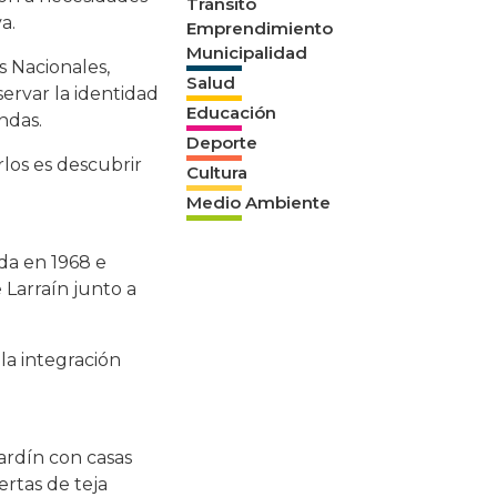
Tránsito
a.
Emprendimiento
Municipalidad
 Nacionales,
Salud
servar la identidad
Educación
ndas.
Deporte
rlos es descubrir
Cultura
Medio Ambiente
da en 1968 e
 Larraín junto a
la integración
ardín con casas
ertas de teja