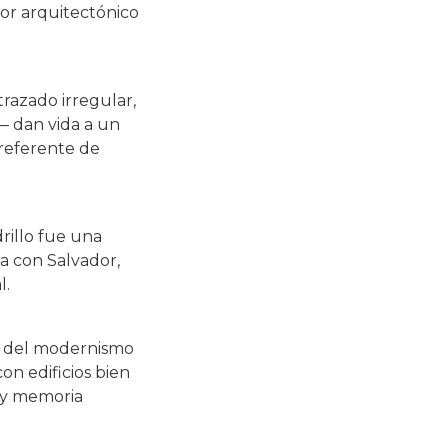
or arquitectónico
trazado irregular,
— dan vida a un
 referente de
rillo fue una
a con Salvador,
l.
ón del modernismo
con edificios bien
a y memoria