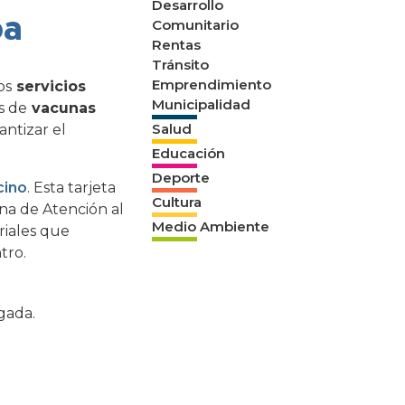
Desarrollo
oa
Comunitario
Rentas
Tránsito
Emprendimiento
os
servicios
Municipalidad
s de
vacunas
Salud
antizar el
Educación
Deporte
cino
. Esta tarjeta
Cultura
ina de Atención al
Medio Ambiente
riales que
tro.
gada.