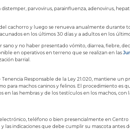
distemper, parvovirus, parainfluenza, adenovirus, hepatiti
d del cachorro y luego se renueva anualmente durante to
cunados en los últimos 30 días y a adultos en los último
r sano y no haber presentado vómito, diarrea, fiebre, de
ponible en operativos en terreno que se realizan en las
Ju
ación barrial.
e Tenencia Responsable de la Ley 21.020, mantiene un p
mo para machos caninos y felinos. El procedimiento es qu
os en las hembras y de los testículos en los machos, con l
o electrónico, teléfono o bien presencialmente en Centro
a y las indicaciones que debe cumplir su mascota antes de