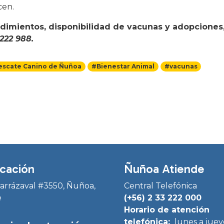
cen.
cedimientos, disponibilidad de vacunas y adopciones
 222 988.
escate Canino de Ñuñoa
#Bienestar Animal
#vacunas
cación
Ñuñoa Atiende
Irarrázaval #3550, Ñuñoa,
Central Telefónica
e
(+56) 2 33 222 000
Horario de atención
telefónica:
lunes a juev