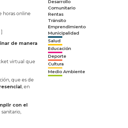
Desarrollo
Comunitario
 horas online
Rentas
Tránsito
Emprendimiento
 ]
Municipalidad
Salud
dinar de manera
Educación
Deporte
cket virtual que
Cultura
Medio Ambiente
nción, que es de
resencial
, en
mplir con el
sanitario,