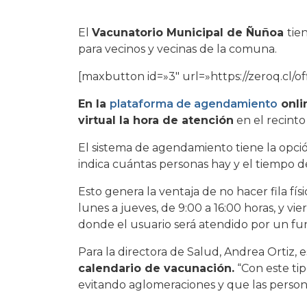
El
Vacunatorio Municipal de Ñuñoa
tie
para vecinos y vecinas de la comuna.
[maxbutton id=»3″ url=»https://zeroq.cl/o
En la
plataforma de agendamiento
onli
virtual la hora de atención
en el recint
El sistema de agendamiento tiene la opció
indica cuántas personas hay y el tiempo d
Esto genera la ventaja de no hacer fila fí
lunes a jueves, de 9:00 a 16:00 horas, y vie
donde el usuario será atendido por un func
Para la directora de Salud, Andrea Ortiz, es
calendario de vacunación.
“Con este tip
evitando aglomeraciones y que las person