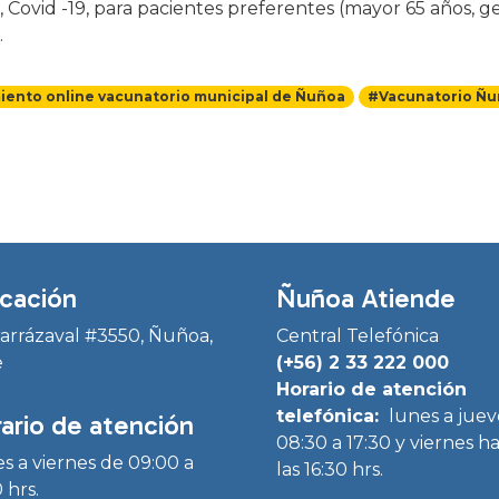
Covid -19, para pacientes preferentes (mayor 65 años, g
.
ento online vacunatorio municipal de Ñuñoa
#Vacunatorio Ñ
cación
Ñuñoa Atiende
Irarrázaval #3550, Ñuñoa,
Central Telefónica
e
(+56) 2 33 222 000
Horario de atención
telefónica:
lunes a juev
ario de atención
08:30 a 17:30 y viernes h
s a viernes de 09:00 a
las 16:30 hrs.
 hrs.