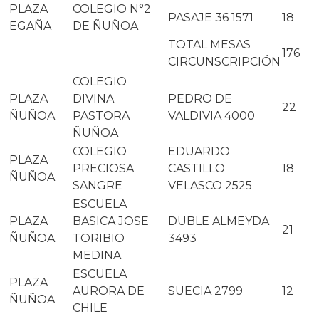
PLAZA
COLEGIO N°2
PASAJE 36 1571
18
EGAÑA
DE ÑUÑOA
TOTAL MESAS
176
CIRCUNSCRIPCIÓN
COLEGIO
PLAZA
DIVINA
PEDRO DE
22
ÑUÑOA
PASTORA
VALDIVIA 4000
ÑUÑOA
COLEGIO
EDUARDO
PLAZA
PRECIOSA
CASTILLO
18
ÑUÑOA
SANGRE
VELASCO 2525
ESCUELA
PLAZA
BASICA JOSE
DUBLE ALMEYDA
21
ÑUÑOA
TORIBIO
3493
MEDINA
ESCUELA
PLAZA
AURORA DE
SUECIA 2799
12
ÑUÑOA
CHILE