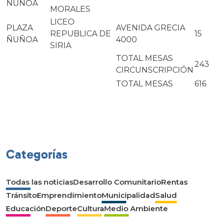
ÑUÑOA
MORALES
LICEO
PLAZA
AVENIDA GRECIA
REPUBLICA DE
15
ÑUÑOA
4000
SIRIA
TOTAL MESAS
243
CIRCUNSCRIPCIÓN
TOTAL MESAS
616
Categorías
Todas las noticias
Desarrollo Comunitario
Rentas
Tránsito
Emprendimiento
Municipalidad
Salud
Educación
Deporte
Cultura
Medio Ambiente