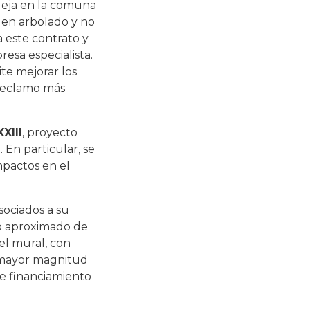
queja en la comuna
a en arbolado y no
 este contrato y
esa especialista.
te mejorar los
 reclamo más
XIII
, proyecto
En particular, se
mpactos en el
sociados a su
zo aproximado de
el mural, con
e mayor magnitud
de financiamiento