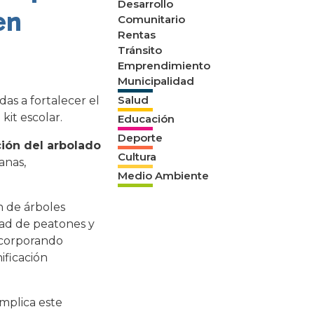
Desarrollo
en
Comunitario
Rentas
Tránsito
Emprendimiento
Municipalidad
Salud
as a fortalecer el
kit escolar.
Educación
Deporte
ión del arbolado
Cultura
anas,
Medio Ambiente
n de árboles
dad de peatones y
incorporando
ificación
implica este