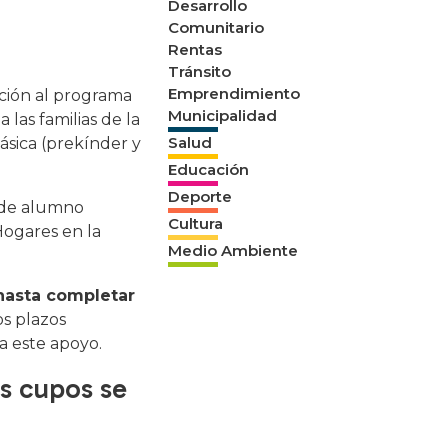
Desarrollo
Comunitario
Rentas
Tránsito
Emprendimiento
ación al programa
Municipalidad
 las familias de la
Salud
ásica (prekínder y
Educación
Deporte
 de alumno
Cultura
Hogares en la
Medio Ambiente
 hasta completar
os plazos
a este apoyo.
os cupos se