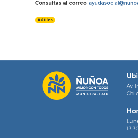
Consultas al correo
:
ayudasocial@nunoa
#útiles
Ubi
Av. 
Chil
Hor
Lune
13:30