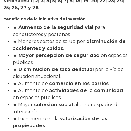
Vecinales: 1; 2; 3; 4; 5; 6; 7; 8; 18; 19; 20; 22; 23; 24;
25; 26, 27 y 28
.
beneficios de la iniciativa de inversión
★ Aumento de la seguridad vial
para
conductores y peatones.
★ Menores costos de salud por
disminución de
accidentes y caídas
.
★ Mayor percepción de seguridad
en espacios
públicos
★ Disminución de tasa delictual
por la vía de
disuasión situacional.
★ Aumento de
comercio en los barrios
.
★ Aumento de
actividades de la comunidad
en espacios públicos.
★ Mayor
cohesión social
al tener espacios de
interacción.
★ Incremento en la
valorización de las
propiedades
.